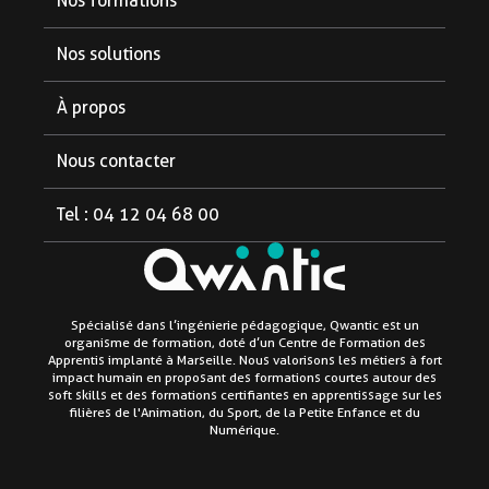
Nos formations
Formations diplômantes
Nos solutions
Formations courtes
Pour les partenaires
À propos
Pour les étudiants
Notre organisme
Nous contacter
Pour les entreprises
Aide et FAQ
Tel : 04 12 04 68 00
Le blog
Linkedin
Facebook
Instagram
Mentions légales
Spécialisé dans l’ingénierie pédagogique, Qwantic est un
organisme de formation, doté d’un Centre de Formation des
Politique de confidentialité
Apprentis implanté à Marseille. Nous valorisons les métiers à fort
impact humain en proposant des formations courtes autour des
soft skills et des formations certifiantes en apprentissage sur les
Conditions générales de vente
filières de l'Animation, du Sport, de la Petite Enfance et du
Numérique.