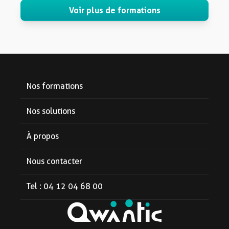
Voir plus de formations
Nos formations
Formations diplômantes
Nos solutions
Formations courtes
Pour les partenaires
À propos
Pour les étudiants
Notre organisme
Nous contacter
Pour les entreprises
Aide et FAQ
Tel : 04 12 04 68 00
Le blog
Linkedin
Facebook
Instagram
Mentions légales