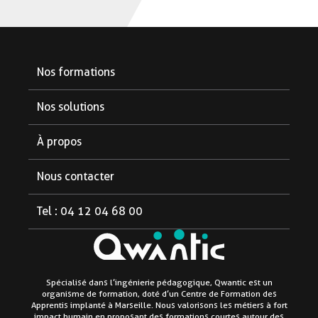
Nos formations
Formations diplômantes
Nos solutions
Formations courtes
Pour les partenaires
À propos
Pour les étudiants
Notre organisme
Nous contacter
Pour les entreprises
Aide et FAQ
Tel : 04 12 04 68 00
Le blog
Linkedin
Facebook
Instagram
Mentions légales
Spécialisé dans l’ingénierie pédagogique, Qwantic est un
organisme de formation, doté d’un Centre de Formation des
Politique de confidentialité
Apprentis implanté à Marseille. Nous valorisons les métiers à fort
impact humain en proposant des formations courtes autour des