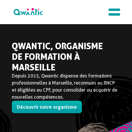
FORMATIONS
ANIMATION, SPORT ET
AUDIOVISUEL
Du CAP au BAC+3, Qwantic propose des
formations professionnelles certifiées RNCP,
éligibles CPF, en formation initiale ou en
alternance, pour être opérationnel rapidement
dans son métier.
Découvrir nos formations