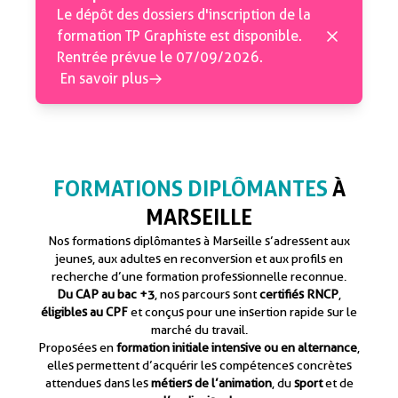
Le dépôt des dossiers d'inscription de la
formation TP Graphiste est disponible.
Rentrée prévue le 07/09/2026.
En savoir plus
FORMATIONS DIPLÔMANTES
À
MARSEILLE
Nos formations diplômantes à Marseille s’adressent aux
jeunes, aux adultes en reconversion et aux profils en
recherche d’une formation professionnelle reconnue.
Du CAP au bac +3
, nos parcours sont
certifiés RNCP
,
éligibles au CPF
et conçus pour une insertion rapide sur le
marché du travail.
Proposées en
formation initiale intensive ou en alternance
,
elles permettent d’acquérir les compétences concrètes
attendues dans les
métiers de l’animation
, du
sport
et de