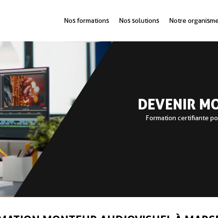
Nos formations
Nos solutions
Notre organism
antes
mpact qu’elle mérite, avec nos formations certifiées en alternance !
DEVENIR M
Formation certifiante pou
de compétences essentielles pour les préparer à vos enjeux de