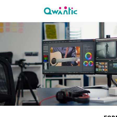
Formations Diplôm
Donnez à votre carrière l’i
Formations Courtes
Dotez vos collaborateurs 
demain !
Instagram
Linkedin
Facebook