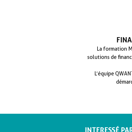
FIN
La formation 
solutions de financ
L’équipe QWANTI
démarc
INTERESSÉ PA