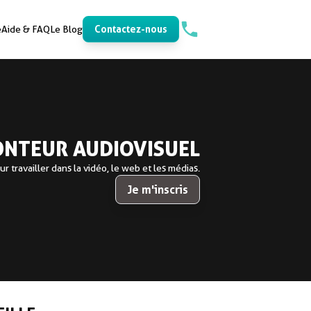
Contactez-nous
e
Aide & FAQ
Le Blog
Formation
à la une !
ONTEUR AUDIOVISUEL
r travailler dans la vidéo, le web et les médias.
TP IEPE
Je m'inscris