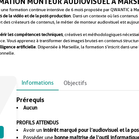
MATION MONTEUR AUDIOVISUEL À MARSE
 une formation continue intensive de 6 mois proposée par QWANTIC à Marse
Pour les entreprises
Pou
s de la vidéo et de la post-production
. Dans un contexte où les contenus
t des créateurs de contenus, le métier de monteur audiovisuel est aujou
érir les compétences techniques
, créatives et méthodologiques nécessa
ance. Vous apprenez à transformer des images brutes en contenus structuré
lligence artificielle
. Dispensée à Marseille, la formation s’inscrit dans un
onnelle.
Informations
Objectifs
Prérequis
Aucun
PROFILS ATTENDUS
Avoir un
intérêt marqué pour l’audiovisuel et la po
Posséder une
bonne maîtrise de l’outil informatiqu