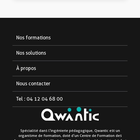
Nos formations
Formations diplômantes
Nos solutions
Formations courtes
Pour les partenaires
À propos
Pour les étudiants
Notre organisme
Nous contacter
Pour les entreprises
Aide et FAQ
Tel : 04 12 04 68 00
Le blog
Linkedin
Facebook
Instagram
Mentions légales
Spécialisé dans l’ingénierie pédagogique, Qwantic est un
organisme de formation, doté d’un Centre de Formation des
Politique de confidentialité