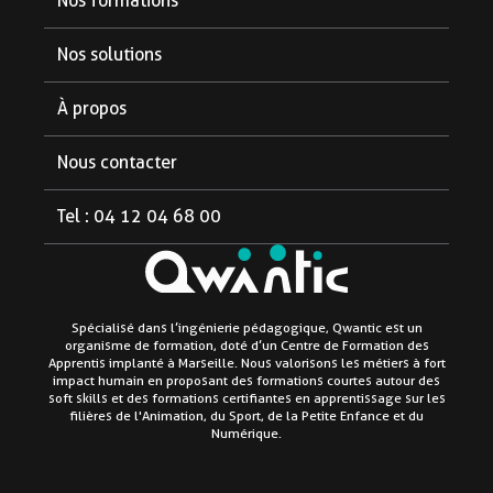
Nos formations
Formations diplômantes
Nos solutions
Formations courtes
Pour les partenaires
À propos
Pour les étudiants
Notre organisme
Nous contacter
Pour les entreprises
Aide et FAQ
Tel : 04 12 04 68 00
Le blog
Linkedin
Facebook
Instagram
Mentions légales
Spécialisé dans l’ingénierie pédagogique, Qwantic est un
organisme de formation, doté d’un Centre de Formation des
Politique de confidentialité
Apprentis implanté à Marseille. Nous valorisons les métiers à fort
impact humain en proposant des formations courtes autour des
soft skills et des formations certifiantes en apprentissage sur les
Conditions générales de vente
filières de l'Animation, du Sport, de la Petite Enfance et du
Numérique.