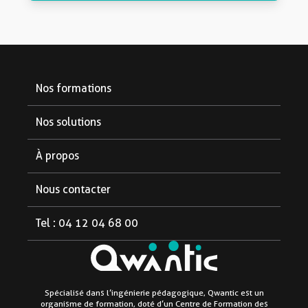
Nos formations
Formations diplômantes
Nos solutions
Formations courtes
Pour les partenaires
À propos
Pour les étudiants
Notre organisme
Nous contacter
Pour les entreprises
Aide et FAQ
Tel : 04 12 04 68 00
Le blog
Linkedin
Facebook
Instagram
Mentions légales
Spécialisé dans l’ingénierie pédagogique, Qwantic est un
organisme de formation, doté d’un Centre de Formation des