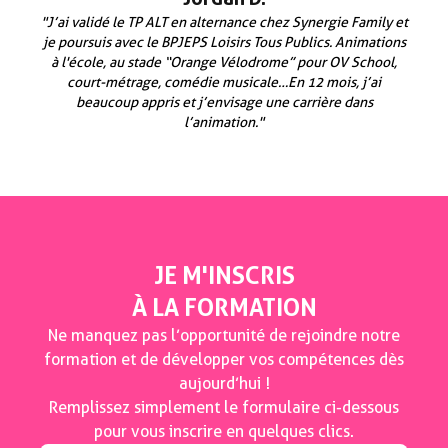
"J’ai validé le TP ALT en alternance chez Synergie Family et
je poursuis avec le BPJEPS Loisirs Tous Publics. Animations
à l'école, au stade “Orange Vélodrome” pour OV School,
court-métrage, comédie musicale…En 12 mois, j’ai
beaucoup appris et j’envisage une carrière dans
l’animation."
JE M'INSCRIS
À LA FORMATION
Ne manquez pas l’opportunité de rejoindre notre
formation et de développer vos compétences dès
aujourd’hui !
Remplissez simplement le formulaire ci-dessous
pour vous inscrire en quelques clics.