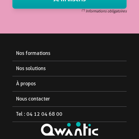
(*)
Informations obligatoires
Nos formations
Formations diplômantes
Nos solutions
Formations courtes
Pour les partenaires
À propos
Pour les étudiants
Notre organisme
Nous contacter
Pour les entreprises
Aide et FAQ
Tel : 04 12 04 68 00
Le blog
Linkedin
Facebook
Instagram